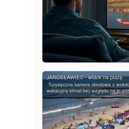
Gdańsk - Brzeźno molo
JAROSŁAWIEC - widok na plażę
Turystyczna kamera obrotowa z widoki
wakacyjny klimat bez względu na to gdzi
Jarosławiec to letniskowa wieś położ
Słowińskim nad Bałtykiem pomięd
rozbudowaną bazę noclegową i gastr
sezonie letnim. Dzięki szerokim plażom 
siebie. Jak na typową miejscowość tu
wiele. Oprócz zażywania kąpieli sło