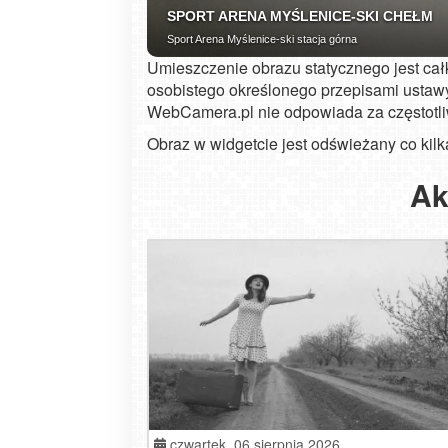
Umieszczenie obrazu statycznego jest ca
osobistego określonego przepisami ustawy
WebCamera.pl nie odpowiada za częstotl
Obraz w widgetcie jest odświeżany co kilk
Ak
czwartek,
06 sierpnia 2026