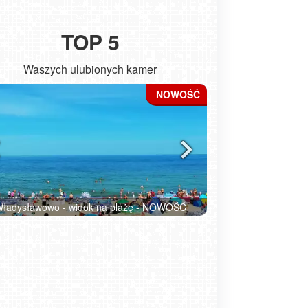
TOP 5
Waszych ulubionych kamer
Kołobrzeg - widok na molo
ŁEBA - wido