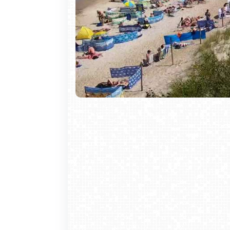
Bałtyku, można tu odwiedzić Muzeum
metrowej zabytkowej latarni morskiej z 
ścieżkami pieszymi i rowerowymi. Po
jezioro Wicko, gdzie można popływa
zachęcają także do uprawiania jazdy ko
Nie marnuj czasu. Sprawdź prognozę i 
przywołać wspomnienia z wakacji.
Krupówki - widok na deptak