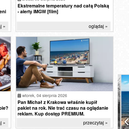
Ekstremalne temperatury nad całą Polską
eni
- alerty IMGW [film]
j »
oglądaj »
Kr
KĄTY
KU
Kar
K
wtorek,
04 sierpnia 2026
Pan Michał z Krakowa właśnie kupił
pie?
pakiet na rok. Nie trać czasu na oglądanie
reklam. Kup dostęp PREMIUM.
j »
przeczytaj »