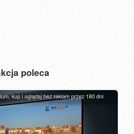
kcja poleca
MIELNO - widok na promenadę NOWOŚĆ
m, kup i oglądaj bez reklam przez 180 dni