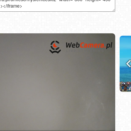
i NOWOŚĆ
Władysławowo - widok na plażę - NOWOŚĆ