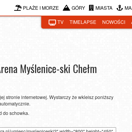
PLAŻE I MORZE
GÓRY
MIASTA
MA
TV
TIMELAPSE
NOWOŚCI
Myś
Harb
Góra 
Arena Myślenice-ski Chełm
ej stronie internetowej. Wystarczy że wkleisz poniższy
 automatycznie.
od do schowka.