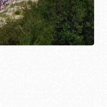
 Bursztynu, bądź oglądać wspaniałe widoki z 33
1838 roku. W pobliżu czyste, zielone lasy z licznymi
nadto, nieco na wschód znajduje się polodowcowe
ć żaglówkami bądź rowerkami wodnymi. Miejscowi
nnej, bądź wybrania się z całą rodziną do aquaparku.
ruszaj na urlop. Pozwól by nasza kamera pomogła Ci
Bielsko-Biała Plac Wojska Polskiego NOWOŚĆ