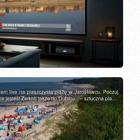
DZIWNÓW - widok na plażę
em live na piaszczystą plażę w Jarosławcu. Poczuj
e jesteś! Zerknij także do Dubaju... – sztuczna plaża.
ona w województwie zachodniopomorskim na Wybrzeżu
zy miastami Ustka i Darłowo. Posiada bardzo
onomiczną, co pozwala przyjąć rzesze turystów w
oraz sporej liczbie atrakcji każdy znajdzie tu coś dla
rystyczną, Jarosławiec ma do zaoferowania naprawdę
necznych na pięknej plaży, czy wodnej zabawie w