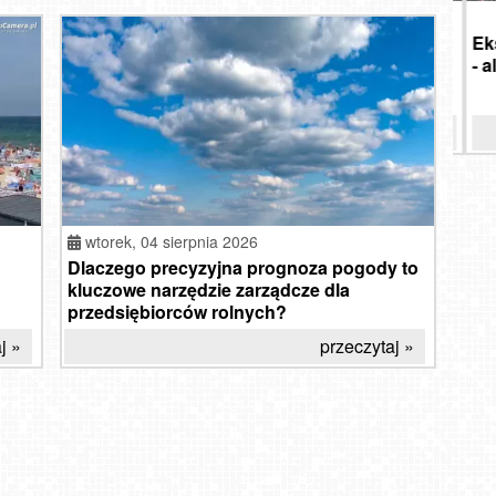
czwartek, 06 sierpnia 2026
Od autostopu do tanich lotów. Jak
Eks
zmieniło się podróżowanie na przestrzeni
- al
30 lat?
SZC
przeczytaj »
R
BU
ROG
S
wido
We
wtorek,
04 sierpnia 2026
Dlaczego precyzyjna prognoza pogody to
kluczowe narzędzie zarządcze dla
przedsiębiorców rolnych?
j »
przeczytaj »