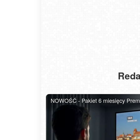
Reda
USTKA - widok z pylonu na plażę
NOWOŚĆ - Pakiet 6 miesięcy Premiu