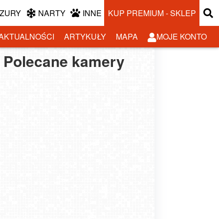
ZURY
NARTY
INNE
KUP PREMIUM - SKLEP
AKTUALNOŚCI
ARTYKUŁY
MAPA
MOJE KONTO
Polecane kamery
lenice - widok na
Harbutowice - Szklana
utowice - Szklana
Rynek
Góra - orczyk
ski blisko Krakowa
Siepraw Ski