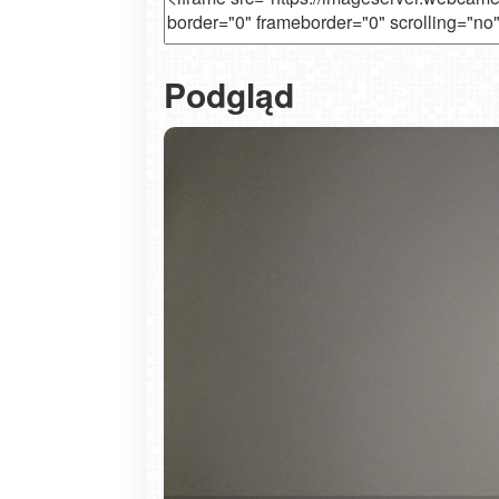
Podgląd
Zakopane - widok na deptak Krupówk